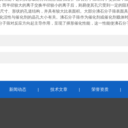
；而半径较大的离子交换半径较小的离子后，则易使其孔穴受到一定的阻
寸、形状的孔道结构，并具有较大比表面积。大部分沸石分子筛表面具
化活性与催化剂的晶孔大小有关。沸石分子筛作为催化剂或催化剂载体
分子筛对反应方向起主导作用，呈现了择形催化性能，这一性能使沸石分
新闻动态
技术文章
荣誉资质
|
|
|
|