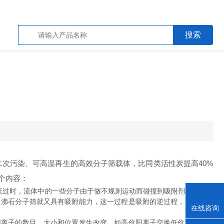
次污染、可高温再生的高效分子筛载体，比同类活性炭提高40%
个内容：
流过时，流体中的一些分子由于做不规则运动而碰撞到吸附剂表面，在
，沸石分子筛就又具有吸附能力，这一过程是吸附的逆过程，叫解析或
在线咨询
离子的数目、大小和位置发生改变，如高价阳离子交换低价阳离子后