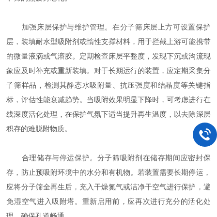
加强床层保护与维护管理。在分子筛床层上方可设置保护
层，装填耐水型吸附剂或惰性支撑材料，用于拦截上游可能携带
的微量液滴或气溶胶。定期检查床层平整度，发现下沉或沟流现
象应及时补充或重新装填。对于长期运行的装置，应定期采集分
子筛样品，检测其静态水吸附量、抗压强度和结晶度等关键指
标，评估性能衰减趋势。当吸附效果明显下降时，可考虑进行在
线深度活化处理，在保护气氛下适当提升再生温度，以去除深层
积存的难脱附物质。
合理储存与停运保护。分子筛吸附剂在储存期间应密封保
存，防止预吸附环境中的水分和有机物。若装置需要长期停运，
应将分子筛全再生后，充入干燥氮气或洁净干空气进行保护，避
免湿空气进入吸附塔。重新启用前，应再次进行充分的活化处
理，确保孔道畅通。