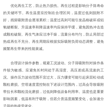
优化再生工艺，防止热力损伤。再生过程是影响分子筛寿命
的关键环节。再生温度应控制在合理区间，温度过低则脱附不
好，残留吸附质会逐渐累积；温度过高则可能引发晶格破坏或铝
氧键断裂。升温速率和降温速率均应保持平缓，避免因热冲击造
成颗粒破裂。再生气体应洁净干燥，流量分布均匀，防止局部过
热或再生不充分。再生周期应根据实际吸附负荷动态调整，避免
频繁再生带来的性能衰减。
合理设计操作参数，规避工况波动。分子筛吸附剂对操作条
件较为敏感。应避免长时间处于高湿度、高压差或高流速的工
况。操作压力波动范围不宜过大，压力骤变可能引起床层松动或
颗粒磨损。空塔速度需控制在下述设计范围内，过高会导致吸附
带拉长和颗粒流化磨损，过低则降低设备利用率。温度也是重要
影响因素，低温有利于吸附，但若介质温度频繁变化，会加速分
子筛的热疲劳老化。