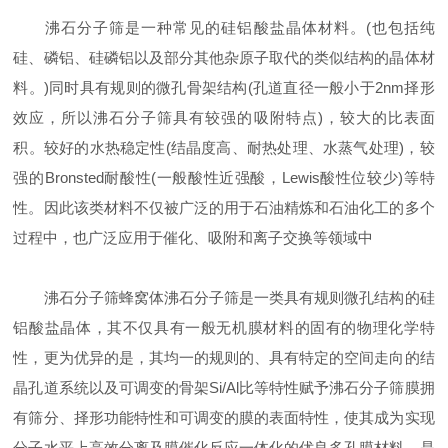
沸石分子筛是一种常见的硅铝酸盐晶体材料。(也包括纯
硅、磷铝、硅磷铝以及部分其他杂原子取代的类似结构的晶体材
料。)同时具有规则的微孔骨架结构(孔道直径一般小于2nm择形
效应，所以沸石分子筛具有较强的吸附特点)，较大的比表面
积。较好的水热稳定性(结晶度高、耐热处理、水蒸气处理)，较
强的Bronsted耐酸性(一般酸性近强酸，Lewis酸性位较少)等特
性。因此该类材料不仅被广泛的用于石油精炼和石油化工的多个
过程中，也广泛应用于催化、吸附和离子交换等领域中
沸石分子筛蜂窝体沸石分子筛是一类具有规则微孔结构的硅
铝酸盐晶体，其不仅具有一般无机膜材料的固有的物理化学特
性，更为优异的是，其均一的规则的、具有特定的空间走向的结
晶孔道系统以及可调变的骨架Si/Al比等特性赋予沸石分子筛膜拥
有筛分、择形功能特性和可调变的膜的表面特性，使其成为实现
分子水平上高效分离及膜催化反应一体化的优良多孔膜材料，是