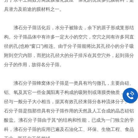
具潜力及前途的膜材料之一。
沸石分子筛活化后，水分子被除去，余下的原子形成笼形结
构。分子筛晶体中有许多一定大小的空穴，空穴之间有许多同直
径的孔(也称“窗口")相连。由于分子筛能将比其孔径小的分子吸
附到空穴内部，而把比孔径大的分子排斥在其空穴外，起到筛分
分子的作用，故得名分子筛。
沸石分子筛蜂窝体分子筛是一类具有均匀微孔，主要由硅、
铝、氧及其它一些金属阳离子构成的吸附剂或薄膜类物质，其孔
径与一般分子大小相当，据其有效孔径来筛分各种流体分子。沸
石分子筛是指那些具有分子筛作用的天然及人工合成的晶态硅铝
酸盐。沸石分子筛由于其*的结构和性能，已成为一门独立的学
科，沸石分子筛的应用已遍及石油化工、环保、生物工程、食品