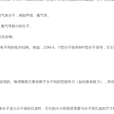
的气体分子，例如甲烷、氨气等。
、氮气等较小的分子。
机化合物。
同的拓扑结构。例如，ZSM-5、Y型分子筛和MFI型分子筛等，它
现的。物理吸附主要依赖于分子间的范德华力（如伦敦色散力），而化
子进入分子筛的孔道时，它们的大小和形状需要与分子筛孔道的尺寸相