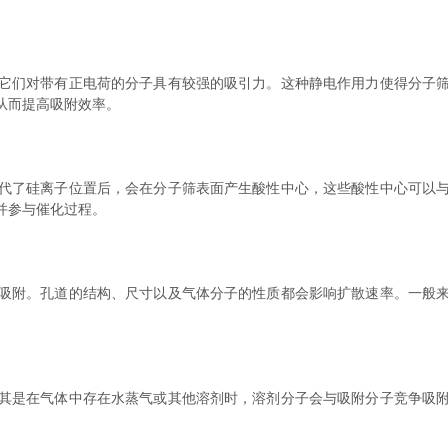
们对带有正电荷的分子具有较强的吸引力。这种静电作用力使得分子筛
从而提高吸附效率。
了硅离子位置后，会在分子筛表面产生酸性中心，这些酸性中心可以与
并参与催化过程。
附。孔道的结构、尺寸以及气体分子的性质都会影响扩散速率。一般来
。
是在气体中存在水蒸气或其他溶剂时，溶剂分子会与吸附分子竞争吸附