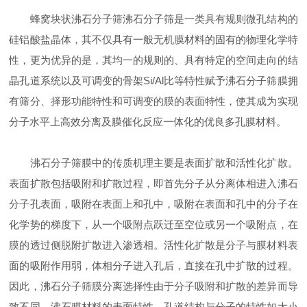
蜂窝块状沸石分子筛沸石分子筛是一类具有规则微孔结构的
硅铝酸盐晶体，其不仅具有一般无机膜材料的固有的物理化学特
性，更为优异的是，其均一的规则的、具有特定的空间走向的结
晶孔道系统以及可调变的骨架Si/Al比等特性赋予沸石分子筛膜拥
有筛分、择形功能特性和可调变的膜的表面特性，使其成为实现
分子水平上高效分离及膜催化反应一体化的优良多孔膜材料。
沸石分子筛膜中的传质机理主要是表面扩散和活性化扩散。
表面扩散包括吸附和扩散过程，即首先分子从分离体相进入沸石
分子孔表面，吸附在表面上和孔中，吸附在表面和孔中的分子在
化学势的梯度下，从一个吸附点跃迁至空位或另一个吸附点，在
膜的透过侧脱附扩散进入渗透相。活性化扩散是分子与膜材料表
面的吸附作用弱，体相分子进入孔后，直接在孔中扩散的过程。
因此，沸石分子筛膜分离选择性由于分子吸附和扩散的差异而导
致不同，沸石膜材料的表面特性、孔道结构与分子的特性如大小