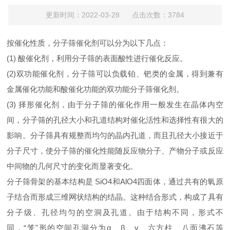
更新时间：2022-03-28 点击次数：3784
按催化性质，分子筛催化剂可以分为以下几点：
(1) 酸催化剂，利用分子筛的表面酸性进行催化反应。
(2)双功能催化剂，分子筛可以负载铂、钯类的金属，得到兼有
金属催化功能和酸催化功能的双功能分子筛催化剂。
(3) 择形催化剂，由于分子筛的催化作用一般发生在晶体内空
间，分子筛的孔径大小和孔道结构对催化活性和选择性有很大的
影响。分子筛具有规整而均匀的晶内孔道，而且孔径大小接近于
分子尺寸，使分子筛的催化性能随反应物分子、产物分子或反应
中间物的几何尺寸的变化而显著变化。
分子筛骨架的基本结构是 SiO4和AlO4四面体，通过共有的氧原
子结合而形成三维网状结构的结晶。这种结合形式，构成了具有
分子级、孔径均匀的空洞及孔道。由于结构不同，形式不
同，“笼"形的空间孔洞分为α、β、γ、六方柱、八面沸石等